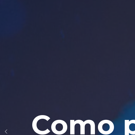
Como p
Div