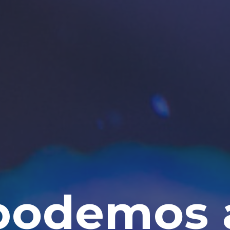
odemos 
ulgar ciê